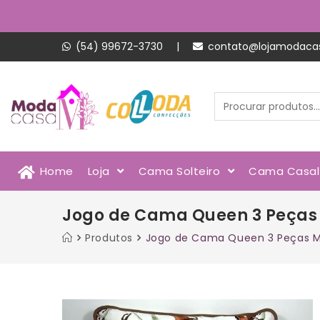
(54) 99672-3730
|
contato@lojamodaca
Home
Loja
Cama Solteiro
Cama Casa
Jogo de Cama Queen 3 Peças
Produtos
Jogo de Cama Queen 3 Peças M