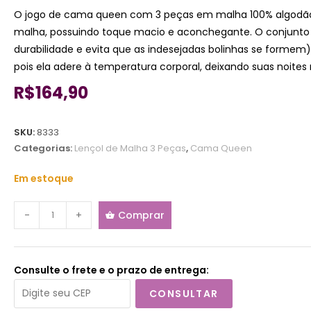
O jogo de cama queen com 3 peças em malha 100% algodão
malha, possuindo toque macio e aconchegante. O conjunto po
durabilidade e evita que as indesejadas bolinhas se formem
pois ela adere à temperatura corporal, deixando suas noite
R$
164,90
SKU:
8333
Categorias:
Lençol de Malha 3 Peças
,
Cama Queen
Em estoque
-
+
Comprar
Consulte o frete e o prazo de entrega:
CONSULTAR