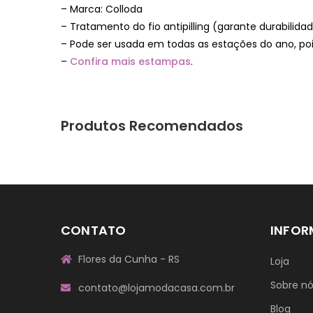
– Marca: Colloda
– Tratamento do fio antipilling (garante durabilid
– Pode ser usada em todas as estações do ano, poi
–
Confira mais estampas
.
Produtos Recomendados
CONTATO
INFO
Flores da Cunha - RS
Loja
Sobre n
contato@lojamodacasa.com.br
Blog