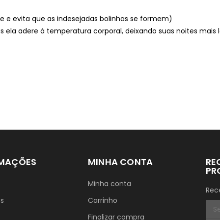
ade e evita que as indesejadas bolinhas se formem)
s ela adere à temperatura corporal, deixando suas noites mais
RMAÇÕES
MINHA CONTA
RE
PR
Minha conta
Rec
ós
Carrinho
Finalizar compra