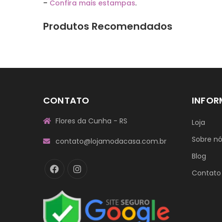
–
Confira mais estampas
.
Produtos Recomendados
CONTATO
INFO
Flores da Cunha - RS
Loja
Sobre n
contato@lojamodacasa.com.br
Blog
Contato