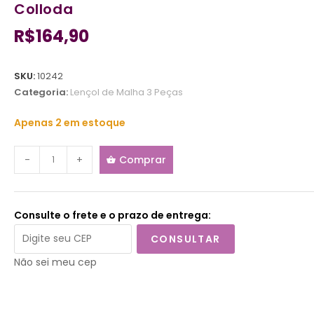
Colloda
R$
164,90
SKU:
10242
Categoria:
Lençol de Malha 3 Peças
Apenas 2 em estoque
-
+
Comprar
Consulte o frete e o prazo de entrega:
CONSULTAR
Não sei meu cep