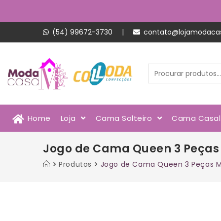
(54) 99672-3730
|
contato@lojamodaca
Home
Loja
Cama Solteiro
Cama Casa
Jogo de Cama Queen 3 Peças
Produtos
Jogo de Cama Queen 3 Peças M