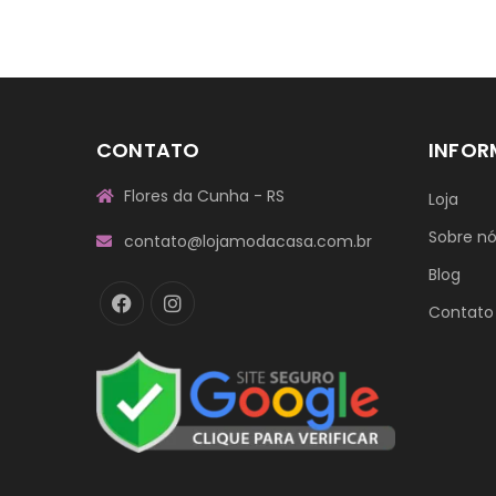
CONTATO
INFO
Flores da Cunha - RS
Loja
Sobre n
contato@lojamodacasa.com.br
Blog
Contato