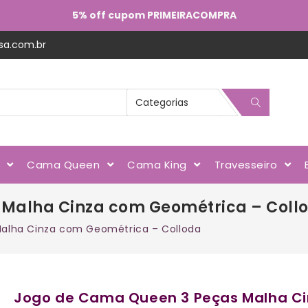
5% off cupom PRIMEIRACOMPRA
sa.com.br
l
Cama Queen
Cama King
Travesseiro
 Malha Cinza com Geométrica – Coll
alha Cinza com Geométrica – Colloda
Jogo de Cama Queen 3 Peças Malha Ci