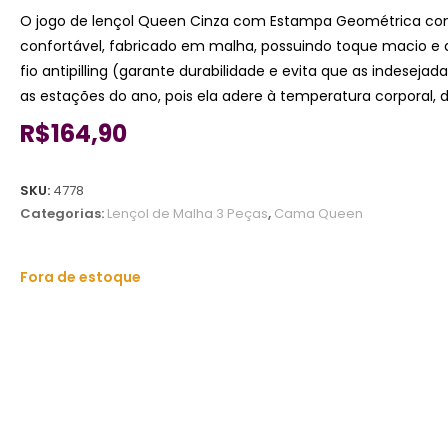
O jogo de lençol Queen Cinza com Estampa Geométrica co
confortável, fabricado em malha, possuindo toque macio e
fio antipilling (garante durabilidade e evita que as indesej
as estações do ano, pois ela adere à temperatura corporal,
R$
164,90
SKU:
4778
Categorias:
Lençol de Malha 3 Peças
,
Cama Queen
Fora de estoque