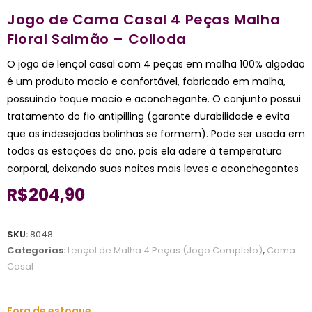
Jogo de Cama Casal 4 Peças Malha
Floral Salmão – Colloda
O jogo de lençol casal com 4 peças em malha 100% algodão
é um produto macio e confortável, fabricado em malha,
possuindo toque macio e aconchegante. O conjunto possui
tratamento do fio antipilling (garante durabilidade e evita
que as indesejadas bolinhas se formem). Pode ser usada em
todas as estações do ano, pois ela adere à temperatura
corporal, deixando suas noites mais leves e aconchegantes
R$
204,90
SKU:
8048
Categorias:
Lençol de Malha 4 Peças (Jogo Completo)
,
Cama
Casal
Fora de estoque