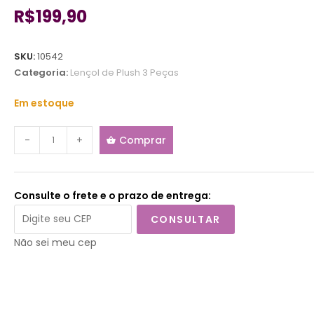
R$
199,90
SKU:
10542
Categoria:
Lençol de Plush 3 Peças
Em estoque
-
+
Comprar
Consulte o frete e o prazo de entrega:
CONSULTAR
Não sei meu cep