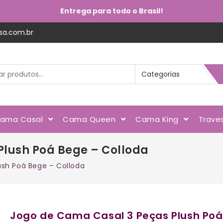
Entrega para todo o Brasil!
sa.com.br
ama Casal
Cama Queen
Cama King
Trave
Plush Poá Bege – Colloda
sh Poá Bege – Colloda
Jogo de Cama Casal 3 Peças Plush Poá