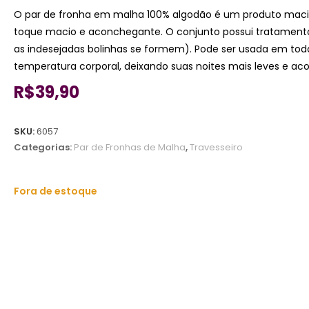
O par de fronha em malha 100% algodão é um produto macio
toque macio e aconchegante. O conjunto possui tratamento do
as indesejadas bolinhas se formem). Pode ser usada em toda
temperatura corporal, deixando suas noites mais leves e a
R$
39,90
SKU:
6057
Categorias:
Par de Fronhas de Malha
,
Travesseiro
Fora de estoque