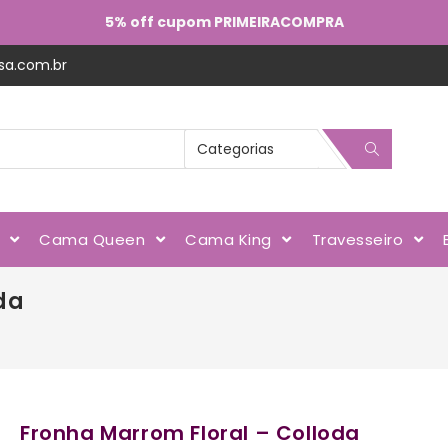
5% off cupom PRIMEIRACOMPRA
sa.com.br
l
Cama Queen
Cama King
Travesseiro
da
Fronha Marrom Floral – Colloda