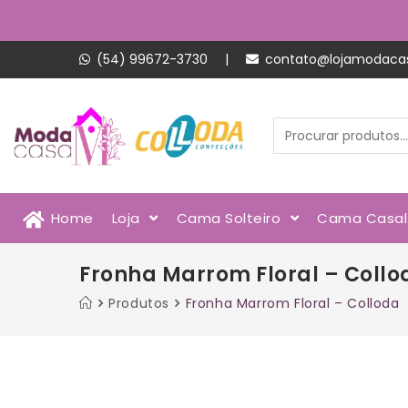
(54) 99672-3730
|
contato@lojamodaca
Home
Loja
Cama Solteiro
Cama Casa
Fronha Marrom Floral – Collo
Produtos
Fronha Marrom Floral – Colloda