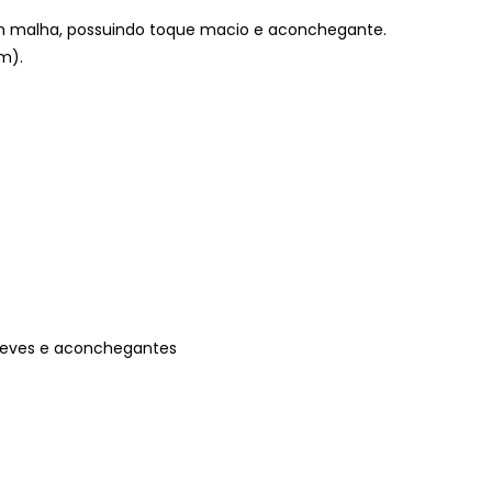
em malha, possuindo toque macio e aconchegante.
m).
 leves e aconchegantes