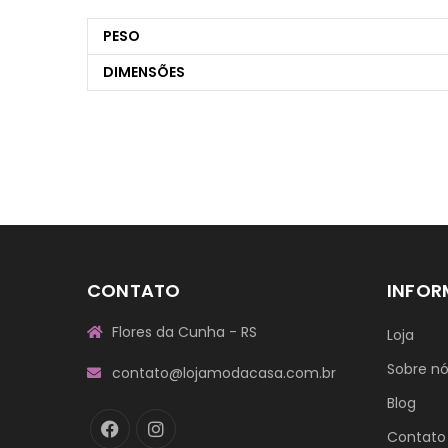
PESO
DIMENSÕES
CONTATO
INFO
Flores da Cunha - RS
Loja
Sobre n
contato@lojamodacasa.com.br
Blog
Contato