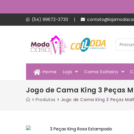
(54) 99672-3730
|
contato@lojamodaca
Home
Loja
Cama Solteiro
C
Jogo de Cama King 3 Peças M
Produtos
Jogo de Cama King 3 Peças Mal