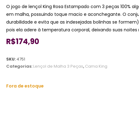
O jogo de lençol King Rosa Estampado com 3 peças 100% alg
em malha, possuindo toque macio e aconchegante. O conjunt
durabilidade e evita que as indesejadas bolinhas se formem
pois ela adere à temperatura corporal, deixando suas noite
R$
174,90
SKU:
4751
Categorias:
Lençol de Malha 3 Peças
,
Cama King
Fora de estoque