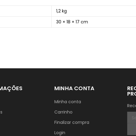
1,2 kg
30 × 18 × 17 cm
RMAÇÕES
MINHA CONTA
RE
PR
Minha conta
Rec
ós
Carrinho
Finalizar compra
Login