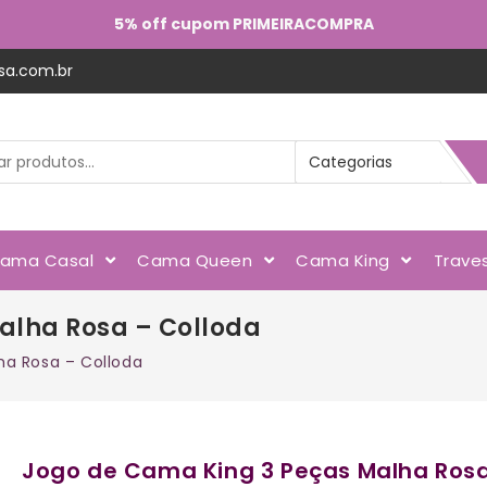
5% off cupom PRIMEIRACOMPRA
sa.com.br
ama Casal
Cama Queen
Cama King
Trave
alha Rosa – Colloda
ha Rosa – Colloda
Jogo de Cama King 3 Peças Malha Rosa