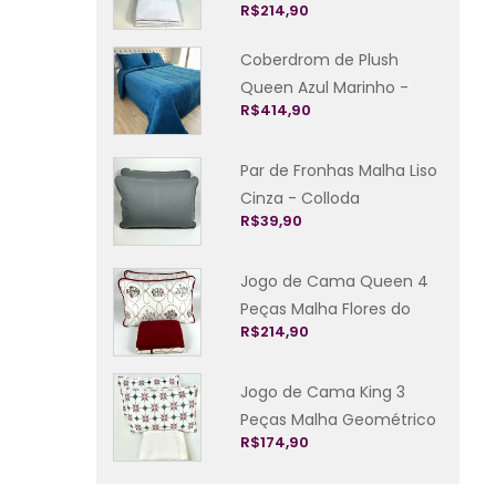
R$
214,90
Colloda
Coberdrom de Plush
Queen Azul Marinho -
R$
414,90
Colloda
Par de Fronhas Malha Liso
Cinza - Colloda
R$
39,90
Jogo de Cama Queen 4
Peças Malha Flores do
R$
214,90
Campo Bordô Colloda
Jogo de Cama King 3
Peças Malha Geométrico
R$
174,90
Creme - Colloda