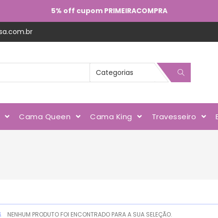
5% off cupom PRIMEIRACOMPRA
sa.com.br
l
Cama Queen
Cama King
Travesseiro
NENHUM PRODUTO FOI ENCONTRADO PARA A SUA SELEÇÃO.