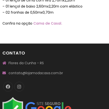
– 01 lençol de cima com vira 2,70mx2,20m
– 01 lençol de baixo 2,60mx2,20m com elástico
– 02 fronhas de 0,50mx0,70m
Confira na opção
Cama de Casal.
CONTATO
Flores da Cunha - RS
contato@lojamodacasa.com.br