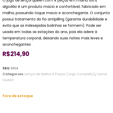
O jogo de lençol queen com 4 peças em malha 100%
algodão é um produto macio e confortável, fabricado em
malha, possuindo toque macio e aconchegante. O conjunto
possui tratamento do fio antipilling (garante durabilidade e
evita que as indesejadas bolinhas se formem). Pode ser
usada em todas as estações do ano, pois ela adere à
temperatura corporal, deixando suas noites mais leves e
aconchegantes
R$
214,90
SKU:
6104
Categorias:
Lençol de Malha 4 Peças (Jogo Completo)
,
Cama
Queen
Fora de estoque