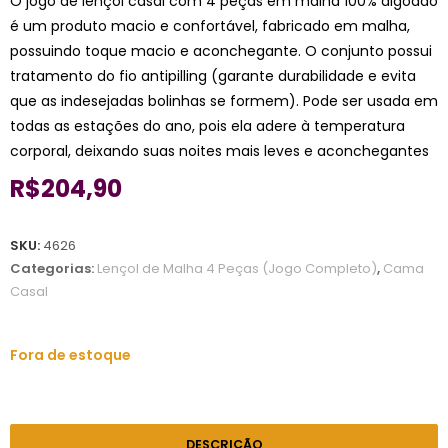
O jogo de lençol casal com 4 peças em malha 100% algodão
é um produto macio e confortável, fabricado em malha,
possuindo toque macio e aconchegante. O conjunto possui
tratamento do fio antipilling (garante durabilidade e evita
que as indesejadas bolinhas se formem). Pode ser usada em
todas as estações do ano, pois ela adere à temperatura
corporal, deixando suas noites mais leves e aconchegantes
R$
204,90
SKU:
4626
Categorias:
Lençol de Malha 4 Peças (Jogo Completo)
,
Cama
Casal
Fora de estoque
DESCRIÇÃO