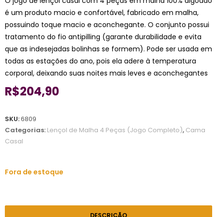
O jogo de lençol casal com 4 peças em malha 100% algodão
é um produto macio e confortável, fabricado em malha,
possuindo toque macio e aconchegante. O conjunto possui
tratamento do fio antipilling (garante durabilidade e evita
que as indesejadas bolinhas se formem). Pode ser usada em
todas as estações do ano, pois ela adere à temperatura
corporal, deixando suas noites mais leves e aconchegantes
R$
204,90
SKU:
6809
Categorias:
Lençol de Malha 4 Peças (Jogo Completo)
,
Cama
Casal
Fora de estoque
DESCRIÇÃO