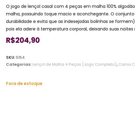
O jogo de lençol casal com 4 peças em malha 100% algodão
malha, possuindo toque macio e aconchegante. O conjunto po
durabilidade e evita que as indesejadas bolinhas se formem
pois ela adere à temperatura corporal, deixando suas noite
R$
204,90
SKU:
5154
Categorias:
Lençol de Malha 4 Peças (Jogo Completo)
,
Cama C
Fora de estoque