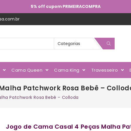
5% off cupom PRIMEIRACOMPRA
sa.com.br
l
Cama Queen
Cama King
Travesseiro
Malha Patchwork Rosa Bebê – Collod
lha Patchwork Rosa Bebê – Colloda
Jogo de Cama Casal 4 Peças Malha Pa