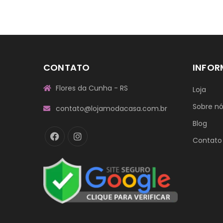
CONTATO
INFO
Flores da Cunha - RS
Loja
Sobre n
contato@lojamodacasa.com.br
Blog
Contato