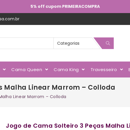
5% off cupom PRIMEIRACOMPRA
sa.com.br
l
Cama Queen
Cama King
Travesseiro
s Malha Linear Marrom – Colloda
Malha Linear Marrom – Colloda
Jogo de Cama Solteiro 3 Peças Malha L