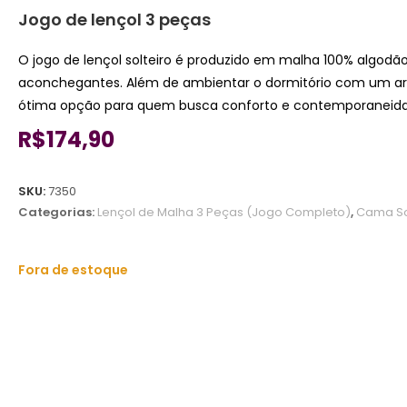
Jogo de lençol 3 peças
O jogo de lençol solteiro é produzido em malha 100% algodã
aconchegantes. Além de ambientar o dormitório com um ar m
ótima opção para quem busca conforto e contemporaneid
R$
174,90
SKU:
7350
Categorias:
Lençol de Malha 3 Peças (Jogo Completo)
,
Cama So
Fora de estoque