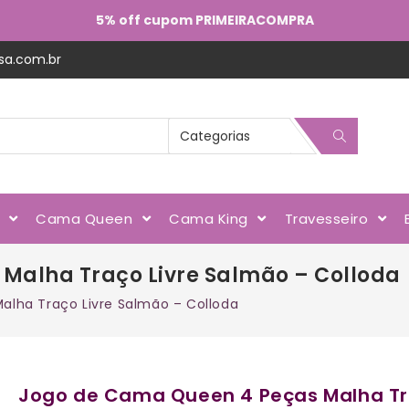
5% off cupom PRIMEIRACOMPRA
sa.com.br
l
Cama Queen
Cama King
Travesseiro
Malha Traço Livre Salmão – Colloda
lha Traço Livre Salmão – Colloda
Jogo de Cama Queen 4 Peças Malha Tra