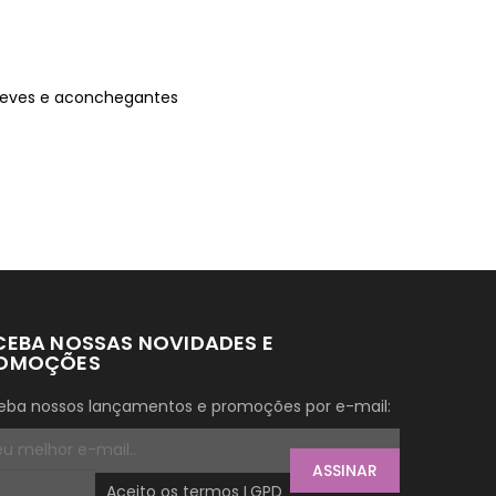
 leves e aconchegantes
CEBA NOSSAS NOVIDADES E
OMOÇÕES
eba nossos lançamentos e promoções por e-mail:
ASSINAR
Aceito os termos LGPD