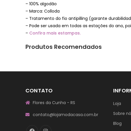
– 100% algodão
– Marca: Colloda
– Tratamento do fio antipilling (garante durabilid
– Pode ser usada em todas as estações do ano, poi
–
Confira mais estampas.
Produtos Recomendados
CONTATO
INFO
Flores da Cunha - RS
Loja
Sobre n
contato@lojamodacasa.com.br
Blog