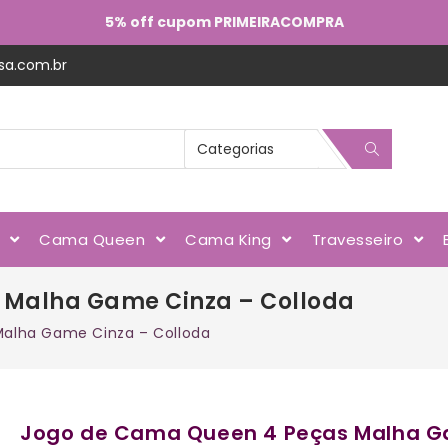
5% off cupom PRIMEIRACOMPRA
sa.com.br
l
Cama Queen
Cama King
Travesseiro
 Malha Game Cinza – Colloda
alha Game Cinza – Colloda
Jogo de Cama Queen 4 Peças Malha G