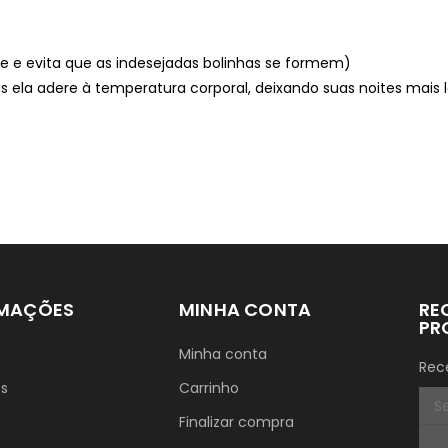
ade e evita que as indesejadas bolinhas se formem)
s ela adere à temperatura corporal, deixando suas noites mais
RMAÇÕES
MINHA CONTA
RE
PR
Minha conta
Rec
ós
Carrinho
Finalizar compra