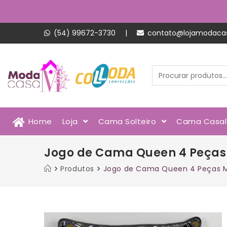
(54) 99672-3730
|
contato@lojamodaca
Home
Loja
Cama Solteiro
Cama Casa
Jogo de Cama Queen 4 Peças
Produtos
Jogo de Cama Queen 4 Peças M