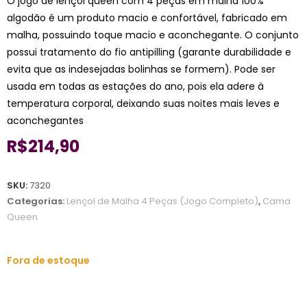
O jogo de lençol queen com 4 peças em malha 100%
algodão é um produto macio e confortável, fabricado em
malha, possuindo toque macio e aconchegante. O conjunto
possui tratamento do fio antipilling (garante durabilidade e
evita que as indesejadas bolinhas se formem). Pode ser
usada em todas as estações do ano, pois ela adere à
temperatura corporal, deixando suas noites mais leves e
aconchegantes
R$
214,90
SKU:
7320
Categorias:
Lençol de Malha 4 Peças (Jogo Completo)
,
Cama
Queen
Fora de estoque