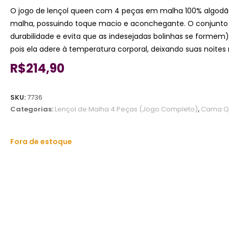
O jogo de lençol queen com 4 peças em malha 100% algodã
malha, possuindo toque macio e aconchegante. O conjunto po
durabilidade e evita que as indesejadas bolinhas se formem
pois ela adere à temperatura corporal, deixando suas noite
R$
214,90
SKU:
7736
Categorias:
Lençol de Malha 4 Peças (Jogo Completo)
,
Cama Q
Fora de estoque