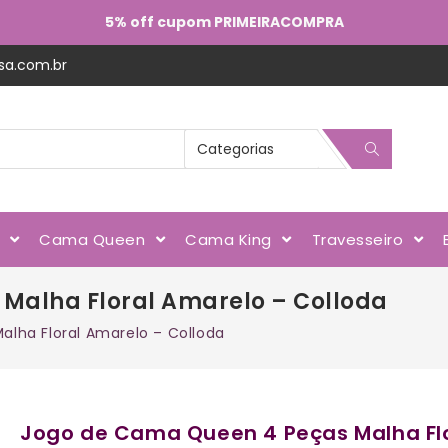
5% off cupom PRIMEIRACOMPRA
sa.com.br
l
Cama Queen
Cama King
Travesseiro
Malha Floral Amarelo – Colloda
lha Floral Amarelo – Colloda
Jogo de Cama Queen 4 Peças Malha Flo