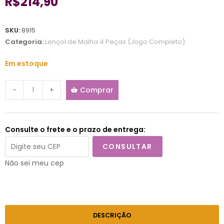
R$
214,90
SKU:
8915
Categoria:
Lençol de Malha 4 Peças (Jogo Completo)
Em estoque
-
+
Comprar
Consulte o frete e o prazo de entrega:
CONSULTAR
Não sei meu cep
DESCRIÇÃO