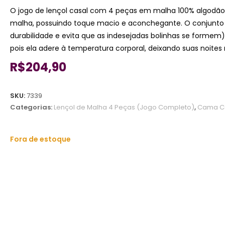
O jogo de lençol casal com 4 peças em malha 100% algodão
malha, possuindo toque macio e aconchegante. O conjunto po
durabilidade e evita que as indesejadas bolinhas se formem
pois ela adere à temperatura corporal, deixando suas noite
R$
204,90
SKU:
7339
Categorias:
Lençol de Malha 4 Peças (Jogo Completo)
,
Cama C
Fora de estoque