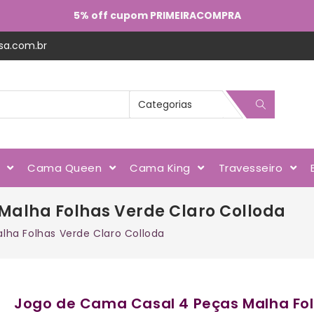
5% off cupom PRIMEIRACOMPRA
sa.com.br
l
Cama Queen
Cama King
Travesseiro
Malha Folhas Verde Claro Colloda
ha Folhas Verde Claro Colloda
Jogo de Cama Casal 4 Peças Malha Fol