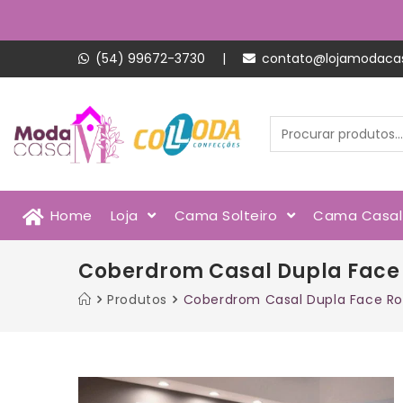
(54) 99672-3730
|
contato@lojamodaca
Home
Loja
Cama Solteiro
Cama Casa
Coberdrom Casal Dupla Face R
Produtos
Coberdrom Casal Dupla Face Rox