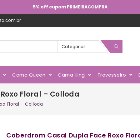
5% off cupom PRIMEIRACOMPRA
sa.com.br
l
Cama Queen
Cama King
Travesseiro
oxo Floral – Colloda
o Floral – Colloda
Coberdrom Casal Dupla Face Roxo Flora