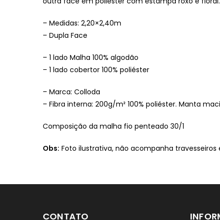
outra face em poliéster com estampa roxo e floral.
– Medidas: 2,20×2,40m
– Dupla Face
– 1 lado Malha 100% algodão
– 1 lado cobertor 100% poliéster
– Marca: Colloda
– Fibra interna: 200g/m² 100% poliéster. Manta macia
Composição da malha fio penteado 30/1
Obs:
Foto ilustrativa, não acompanha travesseiros 
CONTATO
INFO