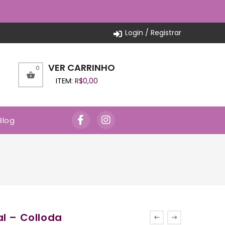
Login / Registrar
VER CARRINHO
0
ITEM:
R$
0,00
Blog
l – Colloda